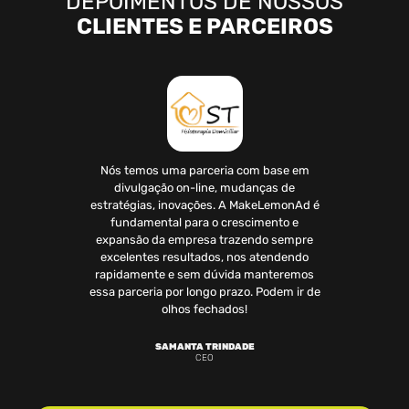
DEPOIMENTOS DE NOSSOS
CLIENTES E PARCEIROS
guimos
Nós temos uma parceria com base em
Atrav
gumas
divulgação on-line, mudanças de
mais d
stagram
estratégias, inovações. A MakeLemonAd é
at
cabou
fundamental para o crescimento e
probl
.
expansão da empresa trazendo sempre
prim
excelentes resultados, nos atendendo
su
rapidamente e sem dúvida manteremos
essa parceria por longo prazo. Podem ir de
C
olhos fechados!
SAMANTA TRINDADE
CEO