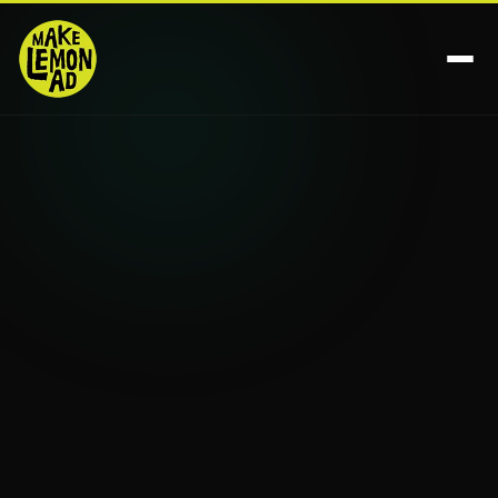
A Make
Núcleos
Resultados
Clientes
Make 360°