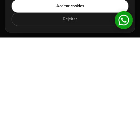
Aceitar cookies
Rejeitar
HOME
PERFORMANCE
SOCIAL
DEV
360°
+
20
R$
100M
ANOS DE MERCADO
EM VENDAS GERADAS
+
64
+
10k
EMPRESAS ATENDIDAS
LEADS GERADOS MÊS